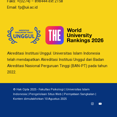
Faks: +(0274) – 898444 ext 2158
Email:
fp@uii.ac.id
Akreditasi Institusi Unggul. Universitas Islam Indonesia
telah mendapatkan Akreditasi Institusi Unggul dari Badan
Akreditasi Nasional Perguruan Tinggi (BAN-PT) pada tahun
2022.
© Hak Cipta 2025 - Fakultas Psikologi | Universitas Islam
Indonesia |
Pengelolaan Situs Web
|
Pernyataan Sangkalan
|
Konten dimutakhirkan 10 Agustus 2025