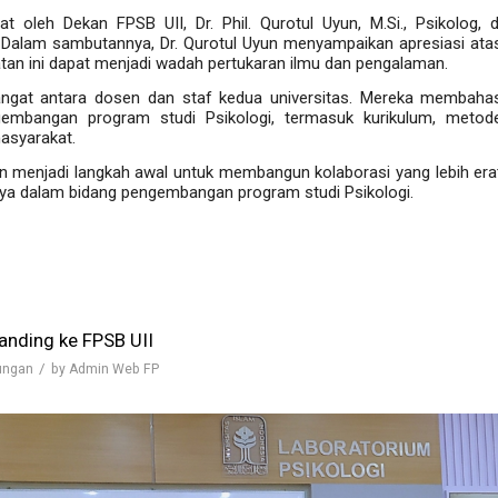
t oleh Dekan FPSB UII,
Dr. Phil. Qurotul Uyun, M.Si., Psikolog
, d
. Dalam sambutannya, Dr. Qurotul Uyun menyampaikan apresiasi ata
tan ini dapat menjadi wadah pertukaran ilmu dan pengalaman.
 hangat antara dosen dan staf kedua universitas. Mereka membaha
embangan program studi Psikologi, termasuk kurikulum, metod
masyarakat.
an menjadi langkah awal untuk membangun kolaborasi yang lebih era
ya dalam bidang pengembangan program studi Psikologi.
Banding ke FPSB UII
/
ungan
by
Admin Web FP