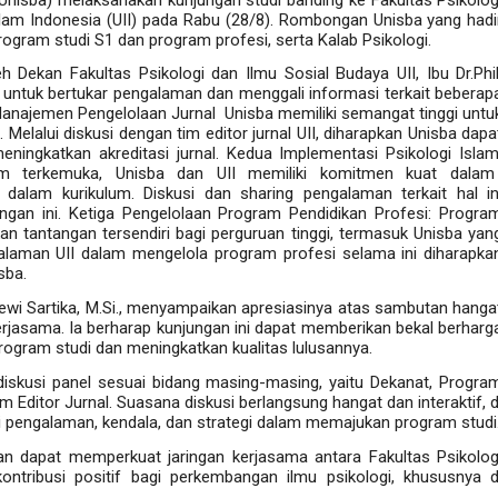
slam Indonesia (UII) pada Rabu (28/8). Rombongan Unisba yang hadi
 program studi S1 dan program profesi, serta Kalab Psikologi.
 Dekan Fakultas Psikologi dan Ilmu Sosial Budaya UII, Ibu Dr.Phil
uan untuk bertukar pengalaman dan menggali informasi terkait beberap
anajemen Pengelolaan Jurnal
:
Unisba memiliki semangat tinggi untu
. Melalui diskusi dengan tim editor jurnal UII, diharapkan Unisba dapa
meningkatkan akreditasi jurnal. Kedua
Implementasi Psikologi Islam
am terkemuka, Unisba dan UII memiliki komitmen kuat dalam
ke dalam kurikulum. Diskusi dan sharing pengalaman terkait hal in
ngan ini. Ketiga
Pengelolaan Program Pendidikan Profesi:
Progra
an tantangan tersendiri bagi perguruan tinggi, termasuk Unisba yan
laman UII dalam mengelola program profesi selama ini diharapka
sba.
Dewi Sartika, M.Si., menyampaikan apresiasinya atas sambutan hanga
erjasama. Ia berharap kunjungan ini dapat memberikan bekal berharg
gram studi dan meningkatkan kualitas lulusannya.
diskusi panel sesuai bidang masing-masing, yaitu Dekanat, Progra
m Editor Jurnal. Suasana diskusi berlangsung hangat dan interaktif, d
i pengalaman, kendala, dan strategi dalam memajukan program studi
kan dapat memperkuat jaringan kerjasama antara Fakultas Psikolog
ontribusi positif bagi perkembangan ilmu psikologi, khususnya d