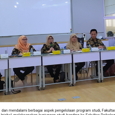
 dan mendalami berbagai aspek pengelolaan program studi, Fakulta
(Unisba) melaksanakan kunjungan studi banding ke Fakultas Psikolog