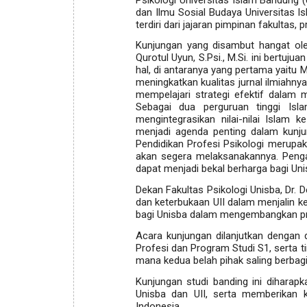
dan Ilmu Sosial Budaya Universitas I
terdiri dari jajaran pimpinan fakultas,
Kunjungan yang disambut hangat oleh
Qurotul Uyun, S.Psi., M.Si. ini bertuj
hal, di antaranya yang pertama yaitu
M
meningkatkan kualitas jurnal ilmiahnya
mempelajari strategi efektif dalam 
Sebagai dua perguruan tinggi Isl
mengintegrasikan nilai-nilai Islam 
menjadi agenda penting dalam kunju
Pendidikan Profesi Psikologi merupak
akan segera melaksanakannya. Penga
dapat menjadi bekal berharga bagi Uni
Dekan Fakultas Psikologi Unisba, Dr. 
dan keterbukaan UII dalam menjalin k
bagi Unisba dalam mengembangkan pro
Acara kunjungan dilanjutkan dengan 
Profesi dan Program Studi S1, serta ti
mana kedua belah pihak saling berbag
Kunjungan studi banding ini diharap
Unisba dan UII, serta memberikan k
Indonesia.