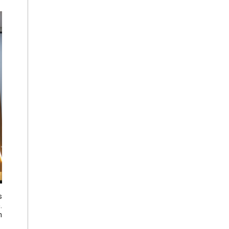
s
.
h