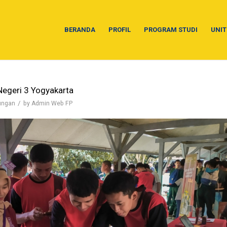
BERANDA
PROFIL
PROGRAM STUDI
UNIT
Negeri 3 Yogyakarta
/
ungan
by
Admin Web FP