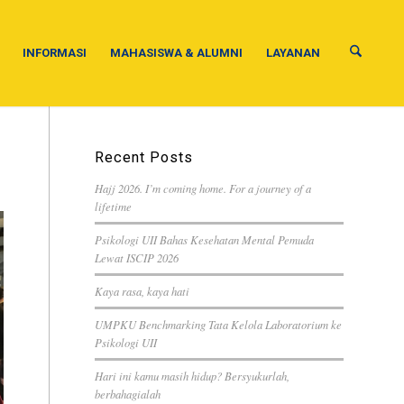
INFORMASI
MAHASISWA & ALUMNI
LAYANAN
Recent Posts
Hajj 2026. I’m coming home. For a journey of a
lifetime
Psikologi UII Bahas Kesehatan Mental Pemuda
Lewat ISCIP 2026
Kaya rasa, kaya hati
UMPKU Benchmarking Tata Kelola Laboratorium ke
Psikologi UII
Hari ini kamu masih hidup? Bersyukurlah,
berbahagialah