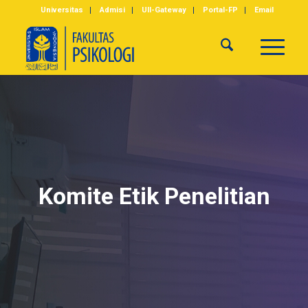
Universitas
Admisi
UII-Gateway
Portal-FP
Email
Komite Etik Penelitian