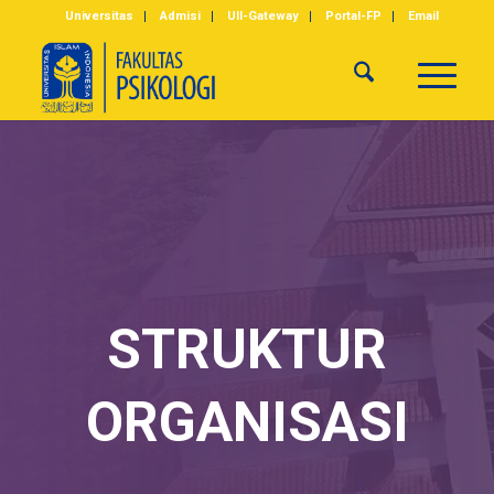
Universitas
Admisi
UII-Gateway
Portal-FP
Email
STRUKTUR
ORGANISASI