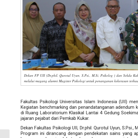
Dekan FP UII (Dr.phil. Qurotul Uyun, S.Psi., M.Si, Psikolog ) dan Sekda
melalui magang alumni Magister Psikologi untuk penanganan kekerasan terha
Fakultas Psikologi Universitas Islam Indonesia (UII) m
Kegiatan benchmarking dan penandatanganan adendum ker
di Ruang Laboratorium Klasikal Lantai 4 Gedung Soekiman
jajaran pejabat dari Pemkab Kukar.
Dekan Fakultas Psikologi UII, Dr.phil. Qurotul Uyun, S.Psi.
Program ini dirancang dengan pendekatan sains yang ap