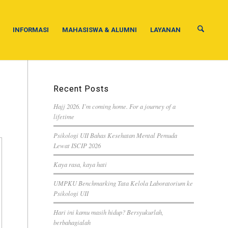
INFORMASI
MAHASISWA & ALUMNI
LAYANAN
Recent Posts
Hajj 2026. I’m coming home. For a journey of a
lifetime
Psikologi UII Bahas Kesehatan Mental Pemuda
Lewat ISCIP 2026
Kaya rasa, kaya hati
UMPKU Benchmarking Tata Kelola Laboratorium ke
Psikologi UII
Hari ini kamu masih hidup? Bersyukurlah,
berbahagialah