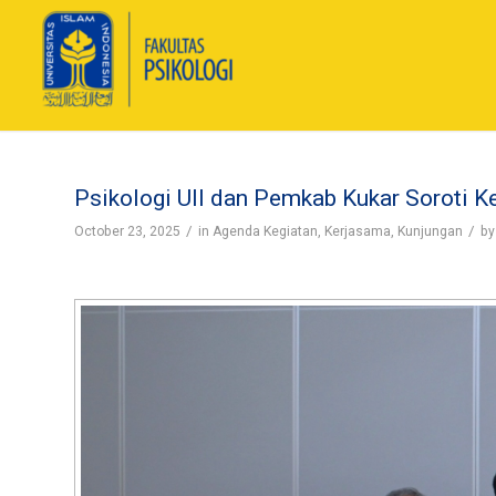
Psikologi UII dan Pemkab Kukar Soroti K
/
/
October 23, 2025
in
Agenda Kegiatan
,
Kerjasama
,
Kunjungan
b