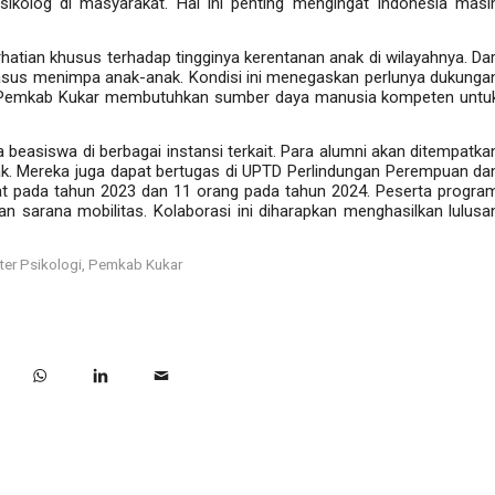
sikolog di masyarakat. Hal ini penting mengingat Indonesia masi
hatian khusus terhadap tingginya kerentanan anak di wilayahnya. Dar
kasus menimpa anak-anak. Kondisi ini menegaskan perlunya dukunga
. Pemkab Kukar membutuhkan sumber daya manusia kompeten untu
beasiswa di berbagai instansi terkait. Para alumni akan ditempatka
. Mereka juga dapat bertugas di UPTD Perlindungan Perempuan da
bat pada tahun 2023 dan 11 orang pada tahun 2024. Peserta progra
an sarana mobilitas. Kolaborasi ini diharapkan menghasilkan lulusa
er Psikologi
,
Pemkab Kukar