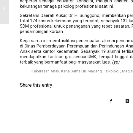
berperan sebagai edukator, konselor, maupun asisten p
Bekerja tanpa takut: Sikap muslim
kekurangan tenaga psikolog profesional saat ini.
menghadapi bullying di Kantor
Sekretaris Daerah Kukar, Dr. H. Sunggono, memberikan per
total 174 kasus kekerasan yang tercatat, sebanyak 132 
SDM profesional untuk penanganan yang tepat sasaran
pendampingan korban.
Kerja sama
ini memfasilitasi penempatan alumni penerima 
di Dinas Pemberdayaan Perempuan dan Perlindungan Anak
Anak serta kantor kecamatan. Sebanyak 19 alumni terli
mendapatkan fasilitas gaji sesuai UMK, tempat tinggal, d
terbaik yang bermanfaat bagi masyarakat luas.
(yp)
Tags:
Kekerasan Anak
,
Kerja Sama UII
,
Magang Psikologi.
,
Magist
Share this entry