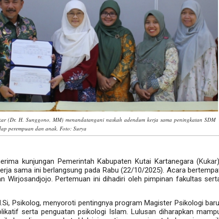
 Kukar (Dr. H. Sunggono, MM) menandatangani naskah adendum kerja sama peningkatan SDM
dap perempuan dan anak. Foto: Surya
enerima kunjungan Pemerintah Kabupaten Kutai Kartanegara (
Kukar
ja sama ini berlangsung pada Rabu (22/10/2025). Acara bertempa
 Wirjosandjojo. Pertemuan ini dihadiri oleh pimpinan fakultas sert
, M.Si, Psikolog, menyoroti pentingnya program Magister Psikologi baru
likatif serta penguatan psikologi Islam. Lulusan diharapkan mamp