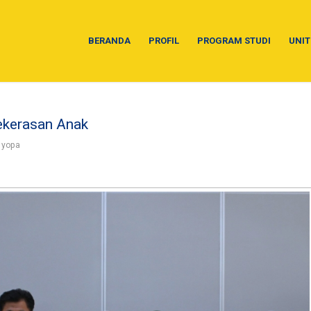
BERANDA
PROFIL
PROGRAM STUDI
UNIT
ekerasan Anak
y
yopa