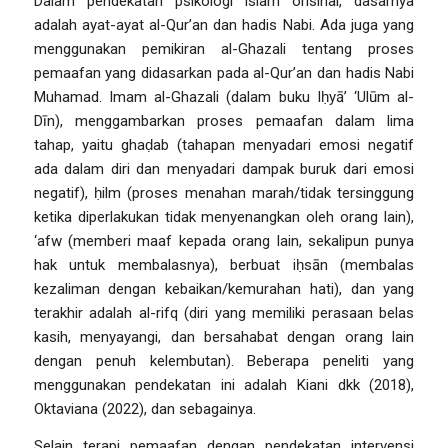
Dalam pendekatan psikologi Islam orisinal, dasarnya
adalah ayat-ayat al-Qur’an dan hadis Nabi. Ada juga yang
menggunakan pemikiran al-Ghazali tentang proses
pemaafan yang didasarkan pada al-Qur’an dan hadis Nabi
Muhamad. Imam al-Ghazali (dalam buku
Iḥyā’ ‘Ulūm al-
Dīn
), menggambarkan proses pemaafan dalam lima
tahap, yaitu
ghaḍab
(tahapan menyadari emosi negatif
ada dalam diri dan menyadari dampak buruk dari emosi
negatif),
ḥilm
(proses menahan marah/tidak tersinggung
ketika diperlakukan tidak menyenangkan oleh orang lain),
‘afw
(memberi maaf kepada orang lain, sekalipun punya
hak untuk membalasnya), berbuat
iḥsān
(membalas
kezaliman dengan kebaikan/kemurahan hati)
,
dan yang
terakhir adalah
al-rifq
(diri yang memiliki perasaan belas
kasih, menyayangi, dan bersahabat dengan orang lain
dengan penuh kelembutan). Beberapa peneliti yang
menggunakan pendekatan ini adalah Kiani dkk (2018),
Oktaviana (2022), dan sebagainya.
Selain terapi pemaafan dengan pendekatan intervensi