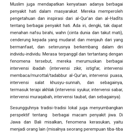
Muslim juga mendapatkan kenyataan adanya berbagai
penyakit hati dalam masyarakat. Mereka memperoleh
pengetahuan dan inspirasi dari al-Qur’an dan
al-Ḥadīts
tentang berbagai penyakit hati. Ada iri, dengki, tak dapat
menahan nafsu birahi,
wahn
(cinta dunia dan takut mati),
cenderung kepada yang mudarat dan menjauh dari yang
bermanfaat, dan seterusnya berkembang dalam diri
individu-individu. Merasa terpanggil dan tertantang dengan
fenomena tersebut, mereka merumuskan berbagai
intervensi ibadah (intervensi zikir, istigfar, intervensi
membaca/
murottal
/
tadabbur
al-Qur’an, intervensi puasa,
intervensi salat khusyu-sunnah, dan sebagainya,
termasuk terapi akhlak (intervensi syukur, intervensi sabar,
intervensi muraqabah, intervensi taubat, dan sebagainya).
Sesungguhnya tradisi-tradisi lokal juga menyumbangkan
perspektif tentang berbagai macam penyakit jiwa. Di
Jawa dan Bali misalkan, fenomena kerasukan, yaitu
menjadi orang lain (misalnya seorang perempuan tiba-tiba