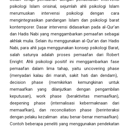
psikologi Islam orisinal, sejumlah ahli psikologi Islam
merumuskan intervensi psikologi dengan cara
mengintegrasikan pandangan Islam dan psikologi barat
kontemporer. Dasar intervensi didasarkan pada al-Qur’an
dan Hadis Nabi yang menggambarkan pemaafan sebagai
akhlak mulia. Selain itu menggunakan al-Qur’an dan Hadis
Nabi, para ahli juga menggunakan konsep psikologi Barat,
salah satunya adalah proses pemaafan dari Robert
Enright. Ahli psikologi positif ini menggambarkan fase
pemaafan dalam lima tahap, yaitu
uncovering phase
(menyadari kalau diri marah, sakit hati dan dendam),
decision phase
(memikirkan kemungkinan untuk
memaafkan yang dilanjutkan dengan pengambilan
keputusan),
work phase
(beraktivitas memaafkan),
deepening phase
(internalisasi kebermaknaan dari
memaafkan), dan
reconciliation phase
(berinteraksi
dengan pelaku kezaliman atau benar-benar memaafkan).
Contoh beberapa peneliti yang menggunakan pendekatan