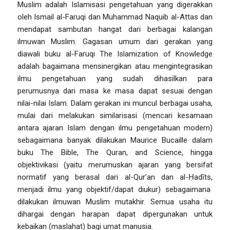
Muslim adalah Islamisasi pengetahuan yang digerakkan
oleh Ismail al-Faruqi dan Muhammad Naquib al-Attas dan
mendapat sambutan hangat dari berbagai kalangan
ilmuwan Muslim.
Gagasan umum dari gerakan yang
diawali buku al-Faruqi
The Islamization of Knowledge
adalah bagaimana mensinergikan atau mengintegrasikan
ilmu pengetahuan yang sudah dihasilkan para
perumusnya dari masa ke masa dapat sesuai dengan
nilai-nilai Islam. Dalam gerakan ini muncul berbagai usaha,
mulai dari melakukan similarisasi (mencari kesamaan
antara ajaran Islam dengan ilmu pengetahuan modern)
sebagaimana banyak dilakukan Maurice Bucaille dalam
buku
The Bible, The Quran, and Science,
hingga
objektivikasi (yaitu merumuskan ajaran yang bersifat
normatif yang berasal dari al-Qur’an dan
al-Ḥadīts,
menjadi ilmu yang objektif/dapat diukur) sebagaimana
dilakukan ilmuwan Muslim mutakhir. Semua usaha itu
dihargai dengan harapan dapat dipergunakan untuk
kebaikan (maslahat) bagi umat manusia.