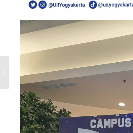
FPSB UII Menggelar
Rangkaian Workshop
Kesehatan Holistik bagi
Tendik dan St...