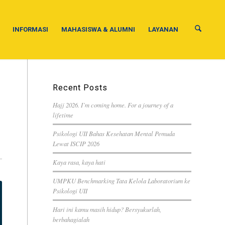
INFORMASI
MAHASISWA & ALUMNI
LAYANAN
Recent Posts
Hajj 2026. I’m coming home. For a journey of a
lifetime
Psikologi UII Bahas Kesehatan Mental Pemuda
Lewat ISCIP 2026
Kaya rasa, kaya hati
UMPKU Benchmarking Tata Kelola Laboratorium ke
Psikologi UII
Hari ini kamu masih hidup? Bersyukurlah,
berbahagialah