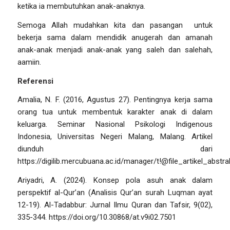
ketika ia membutuhkan anak-anaknya.
Semoga Allah mudahkan kita dan pasangan untuk
bekerja sama dalam mendidik anugerah dan amanah
anak-anak menjadi anak-anak yang saleh dan salehah,
aamiin.
Referensi
Amalia, N. F. (2016, Agustus 27).
Pentingnya kerja sama
orang tua untuk membentuk karakter anak di dalam
keluarga.
Seminar Nasional Psikologi Indigenous
Indonesia, Universitas Negeri Malang, Malang. Artikel
diunduh dari
https://digilib.mercubuana.ac.id/manager/t!@file_artikel_abstr
Ariyadri, A. (2024). Konsep pola asuh anak dalam
perspektif al-Qur’an (Analisis Qur’an surah Luqman ayat
12-19).
Al-Tadabbur: Jurnal Ilmu Quran dan Tafsir, 9
(02),
335-344. https://doi.org/10.30868/at.v9i02.7501