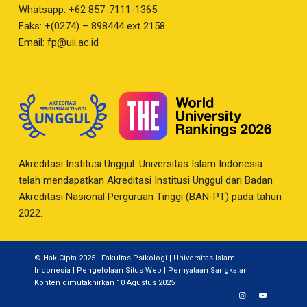
Whatsapp: +62 857-7111-1365
Faks: +(0274) – 898444 ext 2158
Email:
fp@uii.ac.id
Akreditasi Institusi Unggul. Universitas Islam Indonesia
telah mendapatkan Akreditasi Institusi Unggul dari Badan
Akreditasi Nasional Perguruan Tinggi (BAN-PT) pada tahun
2022.
© Hak Cipta 2025 - Fakultas Psikologi | Universitas Islam
Indonesia |
Pengelolaan Situs Web
|
Pernyataan Sangkalan
|
Konten dimutakhirkan 10 Agustus 2025