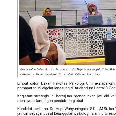
Empat calon Dekan dari kiri ke kanan: 1. Dr. Hepi Wahyuningsih, S.Psi.,M.Si ,
Psikolog , 4. Dr. Sus Budiharto, S.Psi., M.Si., Psikolog. Foto: Yopa
Empat calon
Dekan Fakultas Psikologi UII
memaparkan r
pemaparan ini digelar langsung di Auditorium Lantai 3 Ge
Kegiatan strategis ini bertujuan meneguhkan jati diri 
menjawab tantangan pendidikan global.
Kandidat pertama,
Dr. Hepi Wahyuningsih, S.Psi.,M.Si
, ber
jati diri sebagai pusat keunggulan psikologi Islam, profesio