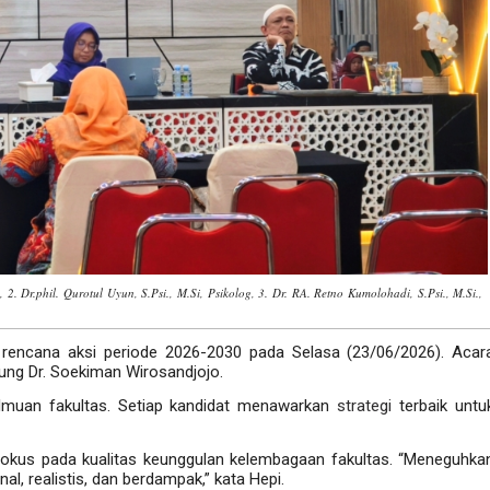
 2. Dr.phil. Qurotul Uyun, S.Psi., M.Si, Psikolog, 3. Dr. RA. Retno Kumolohadi, S.Psi., M.Si.,
encana aksi periode 2026-2030 pada Selasa (23/06/2026). Acar
dung Dr. Soekiman Wirosandjojo.
keilmuan fakultas. Setiap kandidat menawarkan
strategi
terbaik untu
fokus pada kualitas keunggulan kelembagaan fakultas. “Meneguhka
nal, realistis, dan berdampak,” kata Hepi.