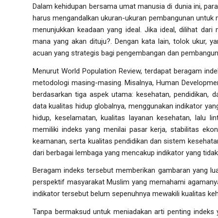
Dalam kehidupan bersama umat manusia di dunia ini, para
harus mengandalkan ukuran-ukuran pembangunan untuk me
menunjukkan keadaan yang ideal. Jika ideal, dilihat dar
mana yang akan dituju?. Dengan kata lain, tolok ukur, 
acuan yang strategis bagi pengembangan dan pembangu
Menurut
World Population Review
, terdapat beragam ind
metodologi masing-masing. Misalnya,
Human Developmen
berdasarkan tiga aspek utama: kesehatan, pendidikan, d
data kualitas hidup globalnya, menggunakan indikator yang 
hidup, keselamatan, kualitas layanan kesehatan, lalu li
memiliki indeks yang menilai pasar kerja, stabilitas ek
keamanan, serta kualitas pendidikan dan sistem kesehatan 
dari berbagai lembaga yang mencakup indikator yang tida
Beragam indeks tersebut memberikan gambaran yang luas 
perspektif masyarakat Muslim yang memahami agamanya s
indikator tersebut belum sepenuhnya mewakili kualitas ke
Tanpa bermaksud untuk meniadakan arti penting indeks 