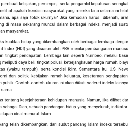
 pembuat kebijakan, pemimpin, serta pengambil keputusan seringkal
lihat apakah kondisi masyarakat yang mereka bina selama ini tela
i mana, apa saja tolok ukurnya? Jika kemudian harus dibenahi, ara
yang di masa sekarang muncul dalam berbagai indeks, menjadi suat
nan masyarakat.
eks kualitas hidup yang dikembangkan oleh berbagai lembaga denga
t Index
(HDI) yang disusun oleh PBB menilai pembangunan manusi
an tingkat pendapatan. Lembaga lain seperti Numbeo, melalui basi
meliputi daya beli, tingkat polusi, keterjangkauan harga rumah, biay
ntas (waktu tempuh), serta kondisi iklim. Sementara itu,
U.S. New
onomi dan politik, kebijakan ramah keluarga, kesetaraan pendapatan
publik. Contoh-contoh ukuran ini akan diikuti sederet indeks lainnya
k sama.
tentang kesejahteraan kehidupan manusia. Namun, jika dilihat dar
ebagai Dien, sebuah pandangan hidup yang menyeluruh, indikator
hidupan ideal menurut Islam.
yang telah dikembangkan, dari sudut pandang Islam indeks tersebu