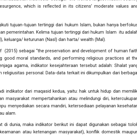
surgence, which is reflected in its citizens’ moderate values an
ikuti tujuan-tujuan tertinggi dari hukum Islam, bukan hanya berfoku
n pemerintahan. Kelima tujuan tertinggi dari hukum Islam itu adala
l
), keluarga/ keturunan (
Nasl
) dan harta/ wealth (
Mal
).
if (2015) sebagai
“the preservation
and development of human fait
g good moral standards, and performing religious practices at th
enjaga agama, indikator kesejahteraan tersebut adalah: Shalat yan
n religiusitas personal. Data-data terkait ini dikumpulkan dari berbaga
di indikator dari maqasid kedua, yaitu: hak untuk hidup dan memilik
n masyarakat mempertahankan atau melindungi diri, ketercukupa
pu menyediakan secara mandiri, ketersediaan pelayanan kesehata
tau alam.
di dunia, maka indikator berikut ini dapat digunakan sebagai tolo
keamanan atau ketenangan masyarakat), konflik domestik maupu