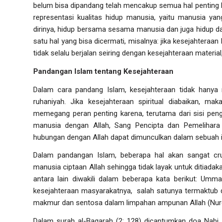
belum bisa dipandang telah mencakup semua hal penting 
representasi kualitas hidup manusia, yaitu manusia y
dirinya, hidup bersama sesama manusia dan juga hidup da
satu hal yang bisa dicermati, misalnya: jika kesejahteraa
tidak selalu berjalan seiring dengan kesejahteraan materia
Pandangan Islam tentang Kesejahteraan
Dalam cara pandang Islam, kesejahteraan tidak hanya 
ruhaniyah. Jika kesejahteraan spiritual diabaikan, ma
memegang peran penting karena, terutama dari sisi pen
manusia dengan Allah, Sang Pencipta dan Pemelihara
hubungan dengan Allah dapat dimunculkan dalam sebuah 
Dalam pandangan Islam, beberapa hal akan sangat
cr
manusia ciptaan Allah sehingga tidak layak untuk ditiadaka
antara lain diwakili dalam beberapa kata berikut: Umm
kesejahteraan masyarakatnya, salah satunya termaktub 
makmur dan sentosa dalam limpahan ampunan Allah (Nurd
Dalam surah al-Baqarah (2: 128) dicantumkan doa Nabi 