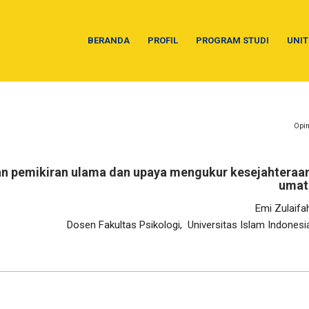
BERANDA
PROFIL
PROGRAM STUDI
UNIT
Opin
an pemikiran ulama dan upaya mengukur kesejahteraa
umat
Emi Zulaifa
Dosen Fakultas Psikologi, Universitas Islam Indonesi