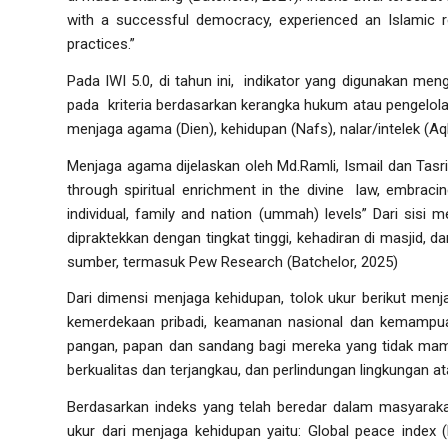
with a successful democracy, experienced an Islamic re
practices.”
Pada IWI 5.0, di tahun ini, indikator yang digunakan meng
pada kriteria berdasarkan kerangka hukum atau pengelolaa
menjaga agama (
Dien
), kehidupan (
Nafs
), nalar/intelek (
Aq
Menjaga agama dijelaskan oleh Md.Ramli, Ismail dan Tasr
through spiritual enrichment in the divine
law, embracin
individual, family and nation (ummah) levels”
Dari sisi m
dipraktekkan dengan tingkat tinggi, kehadiran di masjid, da
sumber, termasuk
Pew Research
(Batchelor, 2025)
Dari dimensi menjaga kehidupan, tolok ukur berikut menja
kemerdekaan pribadi, keamanan nasional dan kemampua
pangan, papan dan sandang bagi mereka yang tidak mam
berkualitas dan terjangkau, dan perlindungan lingkungan a
Berdasarkan indeks yang telah beredar dalam masyarakat 
ukur dari menjaga kehidupan yaitu:
Global peace index
(