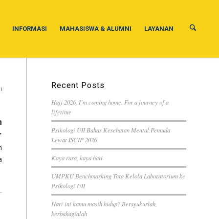
INFORMASI
MAHASISWA & ALUMNI
LAYANAN
Recent Posts
i
Hajj 2026. I’m coming home. For a journey of a
lifetime
n
Psikologi UII Bahas Kesehatan Mental Pemuda
.
Lewat ISCIP 2026
h
Kaya rasa, kaya hati
a
UMPKU Benchmarking Tata Kelola Laboratorium ke
Psikologi UII
Hari ini kamu masih hidup? Bersyukurlah,
berbahagialah