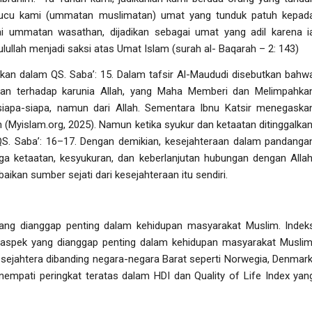
ucu kami (
ummatan muslimatan
) umat yang tunduk patuh kepad
 ummatan wasathan, dijadikan sebagai umat yang adil karena i
lullah menjadi saksi atas Umat Islam (surah al- Baqarah – 2: 143)
kan dalam QS. Saba’: 15. Dalam tafsir Al-Maududi disebutkan bahw
an terhadap karunia Allah, yang Maha Memberi dan Melimpahka
siapa-siapa, namun dari Allah. Sementara Ibnu Katsir menegaska
 (Myislam.org, 2025). Namun ketika syukur dan ketaatan ditinggalkan
S. Saba’: 16–17. Dengan demikian, kesejahteraan dalam pandanga
a ketaatan, kesyukuran, dan keberlanjutan hubungan dengan Allah
aikan sumber sejati dari kesejahteraan itu sendiri.
ang dianggap penting dalam kehidupan masyarakat Muslim. Indek
-aspek yang dianggap penting dalam kehidupan masyarakat Muslim
 sejahtera dibanding negara-negara Barat seperti Norwegia, Denmark
enempati peringkat teratas dalam HDI dan
Quality of Life Index
yan