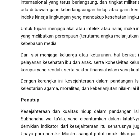
internasional yang terus berlangsung, dan tingkat milit
ada di bawah garis keberlangsungan hidup atau garis kem
indeks kinerja lingkungan yang mencakup kesehatan lingku
Untuk tujuan menjaga akal atau intelek atau nalar, maka in
yang melibatkan perempuan (terutama angka melanjutkan p
kebebasan media.
Dari sisi menjaga keluarga atau keturunan, hal berikut 
pelayanan kesehatan ibu dan anak, serta kohesivitas kelu
korupsi yang rendah, serta sektor finansial islam yang kuat
Dengan kerangka ini, kesejahteraan dalam pandangan Isla
kelestarian agama, moralitas, dan keberlanjutan nilai-nilai
Penutup
Kesejahteraan dan kualitas hidup dalam pandangan Isl
Subhanahu wa ta’ala, yang dicantumkan dalam kitabNya
demikian indikator dari kesejahteraan itu seharusnya ju
Upaya para pemikir Muslim sangat patut untuk dihargai.