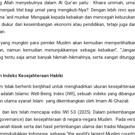
g Allah menyebutnya dalam Al Qur’an yaitu : Khaira ummah, uma
 menjadi titel bagi umat yang mengikuti-Nya?. Dengan lebih rinci aya
na ‘anil munkar.
Mengajak kepada kebaikan dan mencegah keburukan
 diukur dari keseimbangan ekonomi atau pendidikan, tetapi juga dar
an.
as, yang mungkin para pemikir Muslim akan kemudian memperlihatka
an, namun kemudian menunjukkannya sebagai kebaikan”, “Janga
g tentu saja amat banyak hikmah-hikmahnya, serta sangat ditungg
.
 Indeks Kesejahteraan Hakiki
m tidak berhenti berijtihad untuk menghadirkan ukuran kesejahteraa
a adalah
Islamic Well-Being Index
(IWI), sebuah indeks yang dibangu
uan utama syariat Islam yang dikembangkan oleh Imam Al-Ghazali.
) dan kini telah mencapai edisi IWI 5.0 (2025). Dalam perkembanga
governance
) dan kesejahteraan di negara-negara Muslim. Pada vers
ariah klasik serta
dari hasil pertimbangan ulama dari tradisi Maqashi
t mendudukkan Indonesia sebagai “
the world’s largest Muslim countr