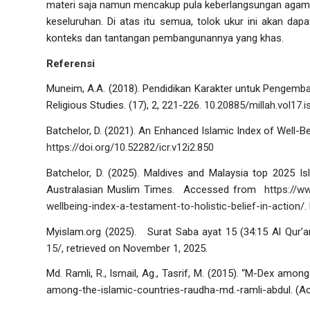
materi saja namun mencakup pula keberlangsungan agama
keseluruhan. Di atas itu semua, tolok ukur ini akan 
konteks dan tantangan pembangunannya yang khas.
Referensi
Muneim, A.A. (2018). Pendidikan Karakter untuk Pengem
Religious Studies
. (17), 2, 221-226.
10.20885/millah.vol17.i
Batchelor, D. (2021). An Enhanced Islamic Index of Well-B
https://doi.org/10.52282/icr.v12i2.850
Batchelor, D. (2025). Maldives and Malaysia top 2025 Isl
Australasian Muslim Times
. Accessed from
https://w
wellbeing-index-a-testament-to-holistic-belief-in-action/
.
Myislam.org (2025). Surat Saba ayat 15 (34:15 Al Qur’a
15/
, retrieved on November 1, 2025.
Md. Ramli, R., Ismail, Ag., Tasrif, M. (2015). “
M-Dex among I
among-the-islamic-countries-raudha-md.-ramli-abdul. (A