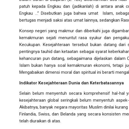
patuh kepada Engkau dan (jadikanlah) di antara anak c
Engkau …” Disebutkan juga bahwa umat Islam, sebagai
bertugas menjadi saksi atas umat lainnya, sedangkan Rasu
Konsep negeri yang makmur dan diberkahi juga digambar
kemakmuran sejati menuntut rasa syukur dan pengaku
Kecukupan. Kesejahteraan tersebut bukan datang dari 
pentingnya tauhid dan ketaatan sebagai syarat keberkahan
kehancuran pun datang, sebagaimana dijelaskan dalam Q
Islam bukan hanya soal kemakmuran ekonomi, tetapi jug
Mengabaikan dimensi moral dan spiritual ini berarti mengab
Indikator Kesejahteraan Dunia dan Keterbatasannya
Selain belum menyentuh secara komprehensif hal-hal y
kesejahteraan global seringkali belum menyentuh aspek
Akibatnya, banyak negara mayoritas Muslim dinilai kurang
Finlandia, Swiss, dan Belanda yang secara konsisten m
telah diuraikan di atas.