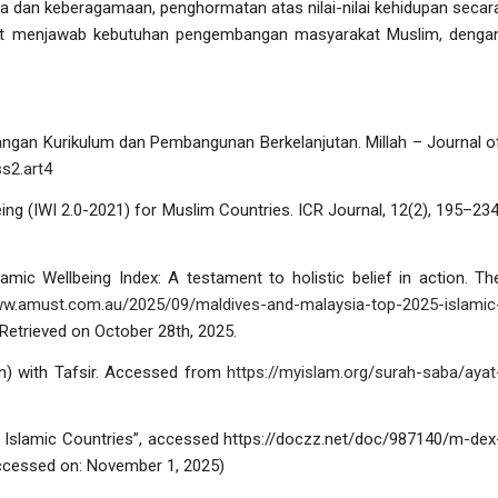
 dan keberagamaan, penghormatan atas nilai-nilai kehidupan secar
dapat menjawab kebutuhan pengembangan masyarakat Muslim, denga
bangan Kurikulum dan Pembangunan Berkelanjutan.
Millah
–
Journal o
ss2.art4
eing (IWI 2.0-2021) for Muslim Countries.
ICR Journal
,
12
(2), 195–234
amic Wellbeing Index: A testament to holistic belief in action.
Th
ww.amust.com.au/2025/09/maldives-and-malaysia-top-2025-islamic
 Retrieved on October 28
th
, 2025.
n) with Tafsir. Accessed from
https://myislam.org/surah-saba/ayat
slamic Countries”,
accessed https://doczz.net/doc/987140/m-dex
ccessed on: November 1, 2025)