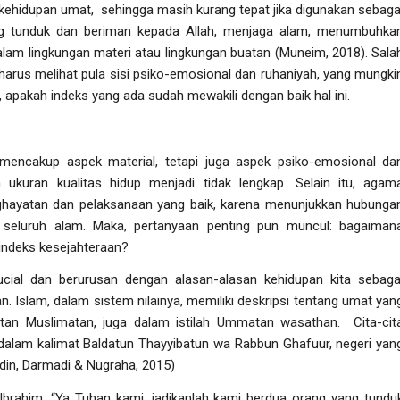
kehidupan umat, sehingga masih kurang tepat jika digunakan sebaga
ang tunduk dan beriman kepada Allah, menjaga alam, menumbuhka
lam lingkungan materi atau lingkungan buatan (Muneim, 2018). Sala
n harus melihat pula sisi psiko-emosional dan ruhaniyah, yang mungki
l, apakah indeks yang ada sudah mewakili dengan baik hal ini.
mencakup aspek material, tetapi juga aspek psiko-emosional da
ka ukuran kualitas hidup menjadi tidak lengkap. Selain itu, agam
ghayatan dan pelaksanaan yang baik, karena menunjukkan hubunga
 seluruh alam. Maka, pertanyaan penting pun muncul: bagaiman
indeks kesejahteraan?
ucial
dan berurusan dengan alasan-alasan kehidupan kita sebaga
n. Islam, dalam sistem nilainya, memiliki deskripsi tentang umat yan
atan Muslimatan, juga dalam istilah Ummatan wasathan. Cita-cit
dalam kalimat Baldatun Thayyibatun wa Rabbun Ghafuur, negeri yan
in, Darmadi & Nugraha, 2015)
Ibrahim: “Ya Tuhan kami, jadikanlah kami berdua orang yang tundu