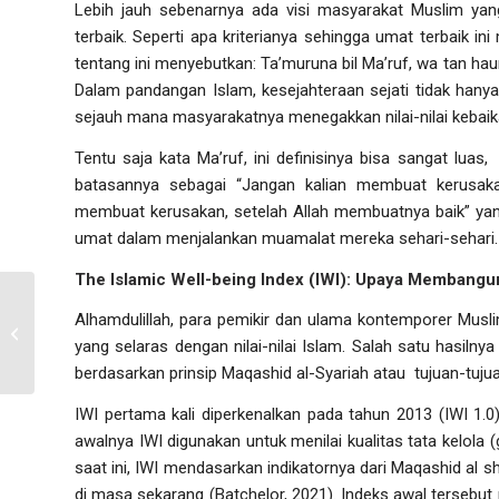
Lebih jauh sebenarnya ada visi masyarakat Muslim yan
terbaik. Seperti apa kriterianya sehingga umat terbaik ini
tentang ini menyebutkan:
Ta’muruna bil Ma’ruf, wa tan hau
Dalam pandangan Islam, kesejahteraan sejati tidak hanya
sejauh mana masyarakatnya menegakkan nilai-nilai kebaik
Tentu saja kata Ma’ruf, ini definisinya bisa sangat lu
batasannya sebagai “Jangan kalian membuat kerusak
membuat kerusakan, setelah Allah membuatnya baik” yan
umat dalam menjalankan muamalat mereka sehari-sehari
The
Islamic Well-being Index
(IWI): Upaya Membangun
Alhamdulillah, para pemikir dan ulama kontemporer Musli
Memaknai kasih sayang Ilahi saat
ingin semuanya berhenti
yang selaras dengan nilai-nilai Islam. Salah satu hasilny
berdasarkan prinsip Maqashid al-Syariah atau tujuan-tuj
IWI pertama kali diperkenalkan pada tahun 2013 (IWI 1.0
awalnya IWI digunakan untuk menilai kualitas tata kelola (
saat ini, IWI mendasarkan indikatornya dari Maqashid al sh
di masa sekarang (Batchelor, 2021). Indeks awal tersebu