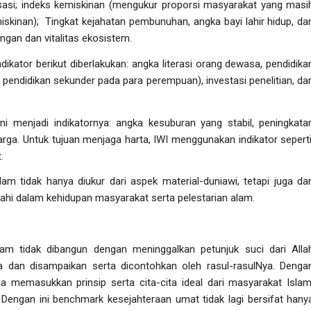
erisasi; indeks kemiskinan (mengukur proporsi masyarakat yang masi
iskinan); Tingkat kejahatan pembunuhan, angka bayi lahir hidup, da
ngan dan vitalitas ekosistem.
dikator berikut diberlakukan: angka literasi orang dewasa, pendidika
endidikan sekunder pada para perempuan), investasi penelitian, da
ini menjadi indikatornya: angka kesuburan yang stabil, peningkata
arga. Untuk tujuan menjaga harta, IWI menggunakan indikator seperti
.
m tidak hanya diukur dari aspek material-duniawi, tetapi juga dar
 ilahi dalam kehidupan masyarakat serta pelestarian alam.
am tidak dibangun dengan meninggalkan petunjuk suci dari Alla
 dan disampaikan serta dicontohkan oleh rasul-rasulNya. Denga
ga memasukkan prinsip serta cita-cita ideal dari masyarakat Islam
 Dengan ini
benchmark
kesejahteraan umat tidak lagi bersifat hany