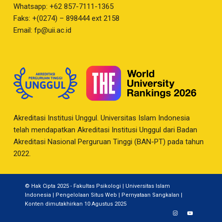
Whatsapp: +62 857-7111-1365
Faks: +(0274) – 898444 ext 2158
Email:
fp@uii.ac.id
Akreditasi Institusi Unggul. Universitas Islam Indonesia
telah mendapatkan Akreditasi Institusi Unggul dari Badan
Akreditasi Nasional Perguruan Tinggi (BAN-PT) pada tahun
2022.
© Hak Cipta 2025 - Fakultas Psikologi | Universitas Islam
Indonesia |
Pengelolaan Situs Web
|
Pernyataan Sangkalan
|
Konten dimutakhirkan 10 Agustus 2025