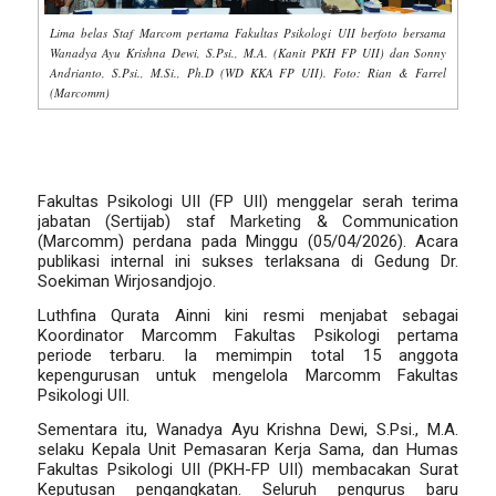
Lima belas Staf Marcom pertama Fakultas Psikologi UII berfoto bersama
Wanadya Ayu Krishna Dewi, S.Psi., M.A.
(Kanit PKH FP UII) dan
Sonny
Andrianto, S.Psi., M.Si., Ph.D
(WD KKA FP UII). Foto: Rian & Farrel
(Marcomm)
Fakultas Psikologi UII (FP UII) menggelar serah terima
jabatan (Sertijab) staf
Marketing
& Communication
(Marcomm) perdana pada Minggu (05/04/2026). Acara
publikasi internal ini sukses terlaksana di Gedung Dr.
Soekiman Wirjosandjojo.
Luthfina Qurata Ainni kini resmi menjabat sebagai
Koordinator Marcomm Fakultas Psikologi pertama
periode terbaru. Ia memimpin total 15 anggota
kepengurusan untuk mengelola Marcomm Fakultas
Psikologi UII.
Sementara itu,
Wanadya Ayu Krishna Dewi, S.Psi., M.A.
selaku Kepala Unit Pemasaran Kerja Sama, dan Humas
Fakultas Psikologi UII (PKH-FP UII) membacakan Surat
Keputusan pengangkatan. Seluruh pengurus baru