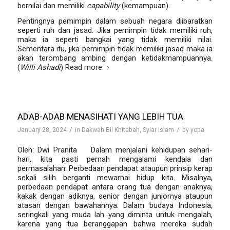
bernilai dan memiliki
capability
(kemampuan).
Pentingnya pemimpin dalam sebuah negara diibaratkan
seperti ruh dan jasad. Jika pemimpin tidak memiliki ruh,
maka ia seperti bangkai yang tidak memiliki nilai.
Sementara itu, jika pemimpin tidak memiliki jasad maka ia
akan terombang ambing dengan ketidakmampuannya.
(
Willi Ashadi
)
Read more
ADAB-ADAB MENASIHATI YANG LEBIH TUA
/
/
January 28, 2024
in
Dakwah Bil Khitabah
,
Syiar Islam
by
yopa
Oleh: Dwi Pranita
—
Dalam menjalani kehidupan sehari-
hari, kita pasti pernah mengalami kendala dan
permasalahan. Perbedaan pendapat ataupun prinsip kerap
sekali silih berganti mewarnai hidup kita. Misalnya,
perbedaan pendapat antara orang tua dengan anaknya,
kakak dengan adiknya, senior dengan juniornya ataupun
atasan dengan bawahannya. Dalam budaya Indonesia,
seringkali yang muda lah yang diminta untuk mengalah,
karena yang tua beranggapan bahwa mereka sudah