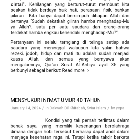
cintai”.
Kehilangan yang berturut-turut membuat kita
seakan tidak berdaya baik hati, perasaan, fisik, bahkan
pikiran. Kita hanya dapat bersimpuh dihapan Allah dan
bertanya “Sudah dekatkah giliran hamba menghadap-Mu
ya Allah?, satu per satu saudara dan orang-orang
terdekat hamba engkau kehendaki menghadap-Mu?”.
Pertanyaan ini selalu terngiang di telinga setiap ada
saudara yang meninggal, walaupun kita yakin bahwa
rezeki, jodoh, hidup dan mati itu adalah sudah menjadi
kuasa Allah, dan semua yang bernyawa akan
mengalaminya, Qur’an Surat Al-Anbiya ayat 35 yang
berbunyi sebagai berikut:
Read more
MENSYUKURI NI’MAT UMUR 40 TAHUN
/
/
January 14, 2024
in
Dakwah Bil Khitabah
,
Syiar Islam
by
yopa
Oleh: Hartiwi—
Kondisi yang tak pernah terlintas dalam
benak saya, yang memiliki kesenangan
berolahraga
dimana dengan hobi tersebut berharap dapat andil dalam
menjaga kesehatan raga ini. Tetapi ketika takdir berkata