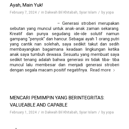
Ayah, Main Yuk!
/
/
February 7, 2024
in
Dakwah Bil Khitabah
,
Syiar Islam
by
yopa
Oleh:Farhan Al Farizi
– Generasi stroberi merupakan
sebutan yang muncul untuk
anak-anak
zaman sekarang.
Kreatif dan punya segudang ide-ide solutif namun
gampang “penyok” dan hancur. Sebagai ayah 1 orang putri
yang cantik nan solehah, saya sedikit takut dan sedih
membayangkan bagaimana keadaan lingkungan ketika
anak saya tumbuh dewasa. Sesuatu yang membuat saya
sedikit tenang adalah bahwa generasi ini tidak tiba- tiba
muncul lalu membesar dan menjadi generasi stroberi
dengan segala macam positif negatifnya.
Read more
MENCARI PEMIMPIN YANG BERINTEGRITAS:
VALUEABLE AND CAPABLE
/
/
February 1, 2024
in
Dakwah Bil Khitabah
,
Syiar Islam
by
yopa
Oleh: Willi ashadi, S.H.I.,M.A-