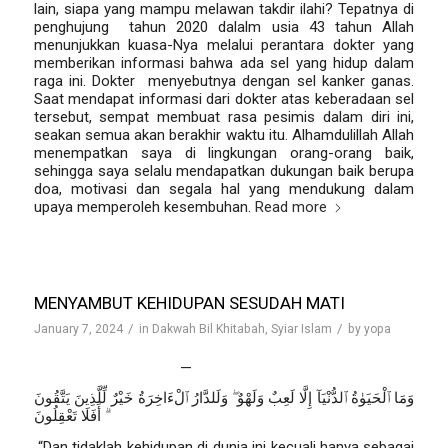
lain, siapa yang mampu melawan takdir ilahi? Tepatnya di
penghujung tahun 2020 dalalm usia 43 tahun Allah
menunjukkan kuasa-Nya melalui perantara dokter yang
memberikan informasi bahwa ada sel yang hidup dalam
raga ini. Dokter menyebutnya dengan sel kanker ganas.
Saat mendapat informasi dari dokter atas keberadaan sel
tersebut, sempat membuat rasa pesimis dalam diri ini,
seakan semua akan berakhir waktu itu. Alhamdulillah Allah
menempatkan saya di lingkungan orang-orang baik,
sehingga saya selalu mendapatkan dukungan baik berupa
doa, motivasi dan segala hal yang mendukung dalam
upaya memperoleh kesembuhan.
Read more
MENYAMBUT KEHIDUPAN SESUDAH MATI
/
/
January 7, 2024
in
Dakwah Bil Khitabah
,
Syiar Islam
by
yopa
Oleh: Hadi Mustamid
—
وَمَا ٱلْحَيَوٰةُ ٱلدُّنْيَآ إِلَّا لَعِبٌ وَلَهْوٌ ۖ وَلَلدَّارُ ٱلْءَاخِرَةُ خَيْرٌ لِّلَّذِينَ يَتَّقُونَ
ۗ أَفَلَا تَعْقِلُونَ
“
Dan tidaklah kehidupan di dunia ini kecuali hanya sebagai