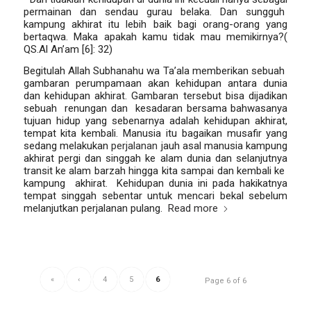
permainan dan sendau gurau belaka. Dan sungguh
kampung akhirat itu lebih baik bagi orang-orang yang
bertaqwa. Maka apakah kamu tidak mau memikirnya
?(
QS.Al An’am [6]: 32)
Begitulah Allah Subhanahu wa Ta’ala memberikan sebuah
gambaran perumpamaan akan kehidupan antara dunia
dan kehidupan akhirat. Gambaran tersebut bisa dijadikan
sebuah renungan dan kesadaran bersama bahwasanya
tujuan hidup yang sebenarnya adalah kehidupan akhirat,
tempat kita kembali. Manusia itu bagaikan musafir yang
sedang melakukan
perjalanan
jauh asal manusia kampung
akhirat pergi dan singgah ke alam dunia dan selanjutnya
transit ke alam barzah hingga kita sampai dan kembali ke
kampung akhirat. Kehidupan dunia ini pada hakikatnya
tempat singgah sebentar untuk mencari bekal sebelum
melanjutkan perjalanan pulang.
Read more
«
‹
4
5
6
Page 6 of 6