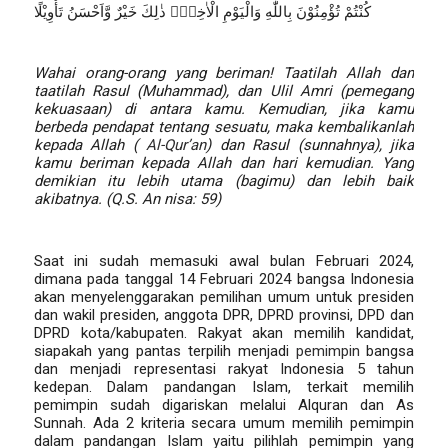
كُنْتُمْ تُؤْمِنُوْنَ بِاللّٰهِ وَالْيَوْمِ الْاٰخِرِۗ ذٰلِكَ خَيْرٌ وَّاَحْسَنُ تَأْوِيْلًا
Wahai orang-orang yang beriman! Taatilah Allah dan
taatilah Rasul (Muhammad), dan Ulil Amri (pemegang
kekuasaan) di antara kamu. Kemudian, jika kamu
berbeda pendapat tentang sesuatu, maka kembalikanlah
kepada Allah (
Al-Qur’an
) dan Rasul (sunnahnya), jika
kamu beriman kepada Allah dan hari kemudian. Yang
demikian itu lebih utama (bagimu) dan lebih baik
akibatnya.
(Q.S. An nisa: 59)
Muqoddimah
Saat ini sudah memasuki awal bulan Februari 2024,
dimana pada tanggal 14 Februari 2024 bangsa Indonesia
akan menyelenggarakan pemilihan umum untuk presiden
dan wakil presiden, anggota DPR, DPRD provinsi, DPD dan
DPRD kota/kabupaten. Rakyat akan memilih kandidat,
siapakah yang pantas terpilih menjadi
pemimpin
bangsa
dan menjadi representasi rakyat Indonesia 5 tahun
kedepan. Dalam pandangan Islam, terkait memilih
pemimpin sudah digariskan melalui Alquran dan As
Sunnah. Ada 2 kriteria secara umum memilih pemimpin
dalam pandangan Islam yaitu pilihlah pemimpin yang