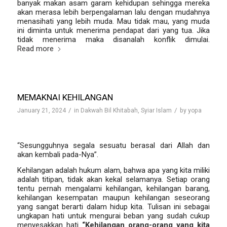
banyak makan asam garam kehidupan sehingga mereka
akan merasa lebih berpengalaman lalu dengan mudahnya
menasihati yang lebih muda. Mau tidak mau, yang muda
ini diminta untuk menerima pendapat dari yang tua. Jika
tidak menerima maka disanalah konflik dimulai.
Read more
MEMAKNAI KEHILANGAN
/
/
January 21, 2024
in
Dakwah Bil Khitabah
,
Syiar Islam
by
yopa
Oleh: Sulasmi—
“Sesungguhnya segala sesuatu berasal dari Allah dan
akan kembali pada-Nya”.
Kehilangan adalah hukum alam, bahwa apa yang kita miliki
adalah titipan, tidak akan kekal selamanya. Setiap orang
tentu pernah mengalami kehilangan, kehilangan barang,
kehilangan kesempatan maupun kehilangan seseorang
yang sangat berarti dalam hidup kita. Tulisan ini sebagai
ungkapan hati untuk mengurai beban yang sudah cukup
menyesakkan hati
“Kehilangan orang-orang yang kita