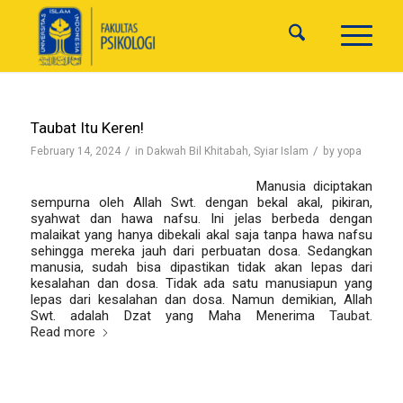
Taubat Itu Keren!
/
/
February 14, 2024
in
Dakwah Bil Khitabah
,
Syiar Islam
by
yopa
Oleh:Widodo Hesti Purwantoro –
Manusia diciptakan
sempurna oleh Allah Swt. dengan bekal akal, pikiran,
syahwat dan hawa nafsu. Ini jelas berbeda dengan
malaikat yang hanya dibekali akal saja tanpa hawa nafsu
sehingga mereka jauh dari perbuatan dosa. Sedangkan
manusia, sudah bisa dipastikan tidak akan lepas dari
kesalahan dan dosa. Tidak ada satu manusiapun yang
lepas dari kesalahan dan dosa. Namun demikian, Allah
Swt. adalah Dzat yang Maha Menerima
Taubat
.
Read more