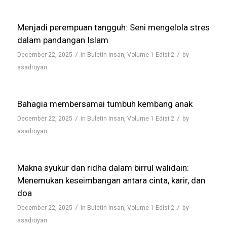
Menjadi perempuan tangguh: Seni mengelola stres
dalam pandangan Islam
/
/
December 22, 2025
in
Buletin Insan
,
Volume 1 Edisi 2
by
asadroyan
Bahagia membersamai tumbuh kembang anak
/
/
December 22, 2025
in
Buletin Insan
,
Volume 1 Edisi 2
by
asadroyan
Makna syukur dan ridha dalam birrul walidain:
Menemukan keseimbangan antara cinta, karir, dan
doa
/
/
December 22, 2025
in
Buletin Insan
,
Volume 1 Edisi 2
by
asadroyan