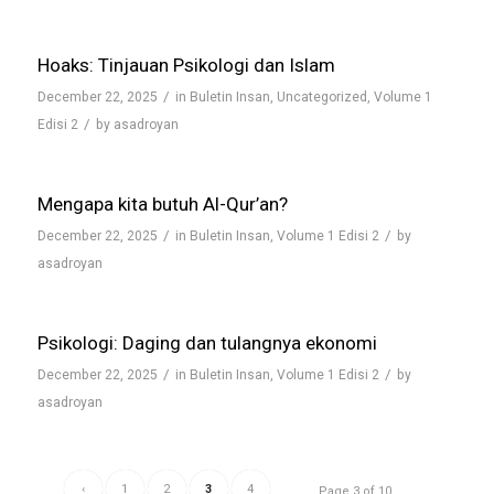
Hoaks: Tinjauan Psikologi dan Islam
/
December 22, 2025
in
Buletin Insan
,
Uncategorized
,
Volume 1
/
Edisi 2
by
asadroyan
Mengapa kita butuh Al-Qur’an?
/
/
December 22, 2025
in
Buletin Insan
,
Volume 1 Edisi 2
by
asadroyan
Psikologi: Daging dan tulangnya ekonomi
/
/
December 22, 2025
in
Buletin Insan
,
Volume 1 Edisi 2
by
asadroyan
‹
1
2
3
4
Page 3 of 10