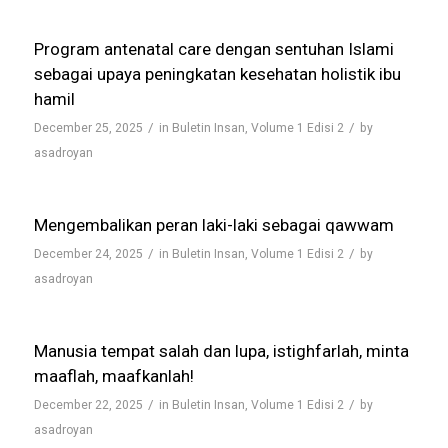
Program antenatal care dengan sentuhan Islami
sebagai upaya peningkatan kesehatan holistik ibu
hamil
/
/
December 25, 2025
in
Buletin Insan
,
Volume 1 Edisi 2
by
asadroyan
Mengembalikan peran laki-laki sebagai qawwam
/
/
December 24, 2025
in
Buletin Insan
,
Volume 1 Edisi 2
by
asadroyan
Manusia tempat salah dan lupa, istighfarlah, minta
maaflah, maafkanlah!
/
/
December 22, 2025
in
Buletin Insan
,
Volume 1 Edisi 2
by
asadroyan