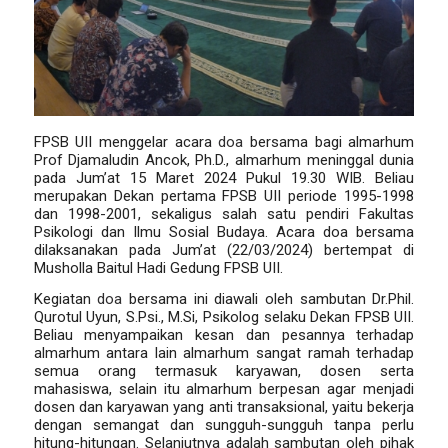
FPSB UII menggelar acara
doa
bersama bagi almarhum
Prof Djamaludin Ancok, Ph.D., almarhum meninggal dunia
pada Jum’at 15 Maret 2024 Pukul 19.30 WIB. Beliau
merupakan Dekan pertama FPSB UII periode 1995-1998
dan 1998-2001, sekaligus salah satu pendiri Fakultas
Psikologi dan Ilmu Sosial Budaya. Acara doa bersama
dilaksanakan pada Jum’at (22/03/2024) bertempat di
Musholla Baitul Hadi Gedung FPSB UII.
Kegiatan
doa
bersama ini diawali oleh sambutan Dr.Phil.
Qurotul Uyun, S.Psi., M.Si, Psikolog selaku Dekan FPSB UII.
Beliau menyampaikan kesan dan pesannya terhadap
almarhum antara lain almarhum sangat ramah terhadap
semua orang termasuk karyawan, dosen serta
mahasiswa, selain itu almarhum berpesan agar menjadi
dosen dan karyawan yang anti transaksional, yaitu bekerja
dengan semangat dan sungguh-sungguh tanpa perlu
hitung-hitungan. Selanjutnya adalah sambutan oleh pihak