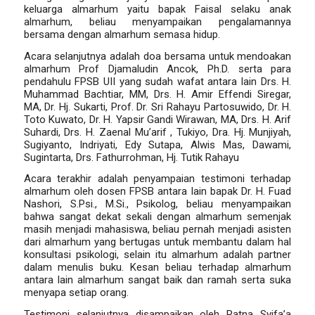
keluarga almarhum yaitu bapak Faisal selaku anak
almarhum, beliau menyampaikan pengalamannya
bersama dengan almarhum semasa hidup.
Acara selanjutnya adalah doa bersama untuk mendoakan
almarhum Prof Djamaludin Ancok, Ph.D. serta para
pendahulu FPSB UII yang sudah wafat antara lain
Drs. H.
Muhammad Bachtiar, MM,
Drs. H. Amir Effendi Siregar,
MA,
Dr. Hj. Sukarti,
Prof. Dr. Sri Rahayu Partosuwido,
Dr. H.
Toto Kuwato,
Dr. H. Yapsir Gandi Wirawan, MA,
Drs. H. Arif
Suhardi,
Drs. H. Zaenal Mu’arif ,
Tukiyo,
Dra. Hj. Munjiyah,
Sugiyanto,
Indriyati,
Edy Sutapa,
Alwis Mas,
Dawami,
Sugintarta,
Drs. Fathurrohman,
Hj. Tutik Rahayu
Acara terakhir adalah penyampaian testimoni terhadap
almarhum oleh dosen FPSB antara lain bapak
Dr. H. Fuad
Nashori, S.Psi., M.Si., Psikolog, beliau menyampaikan
bahwa sangat dekat sekali dengan almarhum semenjak
masih menjadi mahasiswa, beliau pernah menjadi asisten
dari almarhum yang bertugas untuk membantu dalam hal
konsultasi psikologi, selain itu almarhum adalah partner
dalam menulis buku. Kesan beliau terhadap almarhum
antara lain almarhum sangat baik dan ramah serta suka
menyapa setiap orang.
Testimoni selanjutnya disampaikan oleh
Ratna Syifa’a