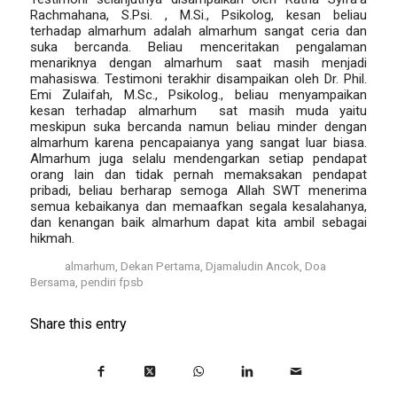
Rachmahana, S.Psi. , M.Si., Psikolog, kesan beliau
terhadap almarhum adalah almarhum sangat ceria dan
suka bercanda. Beliau menceritakan pengalaman
menariknya dengan almarhum saat masih menjadi
mahasiswa. Testimoni terakhir disampaikan oleh Dr. Phil.
Emi Zulaifah, M.Sc., Psikolog., beliau menyampaikan
kesan terhadap almarhum sat masih muda yaitu
meskipun suka bercanda namun beliau minder dengan
almarhum karena pencapaianya yang sangat luar biasa.
Almarhum juga selalu mendengarkan setiap pendapat
orang lain dan tidak pernah memaksakan pendapat
pribadi, beliau berharap semoga Allah SWT menerima
semua kebaikanya dan memaafkan segala kesalahanya,
dan kenangan baik almarhum dapat kita ambil sebagai
hikmah.
Tags:
almarhum
,
Dekan Pertama
,
Djamaludin Ancok
,
Doa
Bersama
,
pendiri fpsb
Share this entry