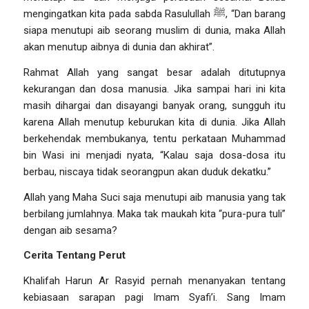
mengingatkan kita pada sabda Rasulullah
ﷺ
,
“Dan barang
siapa menutupi aib seorang muslim di dunia, maka Allah
akan menutup aibnya di dunia dan akhirat
”.
Rahmat Allah yang sangat besar adalah ditutupnya
kekurangan dan dosa manusia. Jika sampai hari ini kita
masih dihargai dan disayangi banyak orang, sungguh itu
karena Allah menutup keburukan kita di dunia. Jika Allah
berkehendak membukanya, tentu perkataan Muhammad
bin Wasi ini menjadi nyata,
“
Kalau saja dosa-dosa itu
berbau, niscaya tidak seorangpun akan duduk dekatku.”
Allah yang Maha Suci saja menutupi aib manusia yang tak
berbilang jumlahnya. Maka tak maukah kita “pura-pura tuli”
dengan aib sesama?
Cerita Tentang Perut
Khalifah Harun Ar Rasyid pernah menanyakan tentang
kebiasaan sarapan pagi Imam Syafi’i. Sang Imam