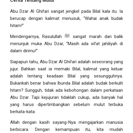
Cerita
Tentang Mulut
Abu Dzar Al Ghifari sangat jengkel pada Bilal kala itu. Ia
berucap dengan kalimat menusuk,
“Wahai anak budak
hitam!”
Mendengarnya, Rasulullah
ﷺ
sangat marah dan balik
menunjuk muka Abu Dzar,
“Masih ada sifat jahiliyah di
dalam dirimu!”
Siapapun tahu, Abu Dzar Al Ghifari adalah seseorang yang
jujur. Bahkan saat ia memaki Bilal, kalimat yang keluar
adalah tentang keadaan Bilal yang sesungguhnya.
Bukankah benar bahwa Ibunda Bilal adalah budak berkulit
hitam? Sungguh, tidak ada kebohongan dalam perkataan
Abu Dzar. Tapi kejujuran tidaklah cukup, ada banyak hal
yang harus dipertimbangkan sebelum mulut terbuka
berkata-kata.
Allah dengan kasih sayang-Nya mengajarkan manusia
berbicara. Dengan kemampuan itu, kita mudah