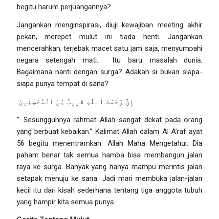
begitu harum perjuangannya?
Jangankan menginspirasi, diuji kewajiban
meeting
akhir
pekan,
merepet
mulut ini tiada henti. Jangankan
mencerahkan, terjebak macet satu jam saja, menyumpahi
negara setengah mati. Itu baru masalah dunia.
Bagaimana nanti dengan surga? Adakah si bukan siapa-
siapa punya tempat di sana?
إِنَّ رَحْمَتَ ٱللَّهِ قَرِيبٌ مِّنَ ٱلْمُحْسِنِينَ
“…
Sesungguhnya rahmat Allah sangat dekat pada orang
yang berbuat kebaikan
.”
Kalimat Allah dalam Al A’raf ayat
56 begitu menentramkan
.
Allah Maha Mengetahui. Dia
paham benar tak semua hamba bisa membangun jalan
raya ke surga. Banyak yang hanya mampu merintis jalan
setapak menuju ke sana. Jadi mari membuka jalan-jalan
kecil itu dari kisah sederhana tentang tiga anggota tubuh
yang hampir kita semua punya.