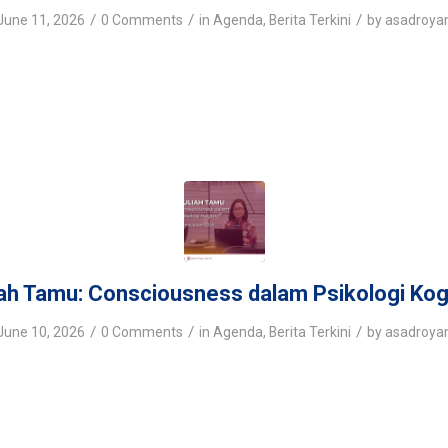
/
/
/
June 11, 2026
0 Comments
in
Agenda
,
Berita Terkini
by
asadroya
iah Tamu: Consciousness dalam Psikologi Kogn
/
/
/
June 10, 2026
0 Comments
in
Agenda
,
Berita Terkini
by
asadroya