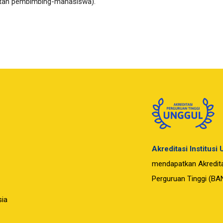
tan pembimbing-mahasiswa).
Akreditasi Institusi
mendapatkan Akreditas
Perguruan Tinggi (BA
sia