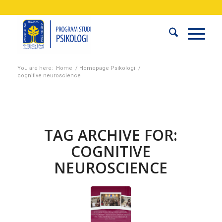
You are here:
Home
/
Homepage Psikologi
/
cognitive neuroscience
TAG ARCHIVE FOR:
COGNITIVE
NEUROSCIENCE