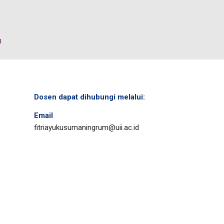
I
Dosen dapat dihubungi melalui:
Email
fitriayukusumaningrum@uii.ac.id